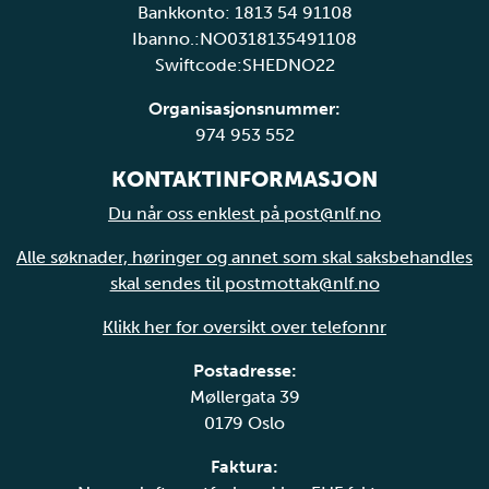
Bankkonto: 1813 54 91108
Ibanno.:NO0318135491108
Swiftcode:SHEDNO22
Organisasjonsnummer:
974 953 552
KONTAKTINFORMASJON
Du når oss enklest på post@nlf.no
Alle søknader, høringer og annet som skal saksbehandles
skal sendes til postmottak@nlf.no
Klikk her for oversikt over telefonnr
Postadresse:
Møllergata 39
0179 Oslo
Faktura: