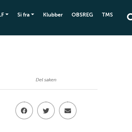
LF
Si fra
Klubber
OBSREG
TMS
Del saken