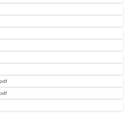
pdf
pdf