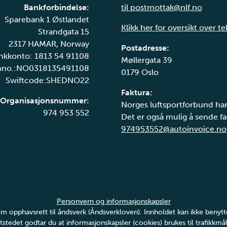
Bankforbindelse:
til postmottak@nlf.no
Sparebank 1 Østlandet
Klikk her for oversikt over t
Strandgata 15
2317 HAMAR, Norway
Postadresse:
nkkonto: 1813 54 91108
Møllergata 39
nno.:NO0318135491108
0179 Oslo
Swiftcode:SHEDNO22
Faktura:
Organisasjonsnummer:
Norges luftsportforbund har
974 953 552
Det er også mulig å sende fak
974953552@autoinvoice.no
Personvern og informasjonskapsler
v om opphavsrett til åndsverk (Åndsverkloven). Innholdet kan ikke ben
tstedet godtar du at informasjonskapsler (cookies) brukes til trafikkmål