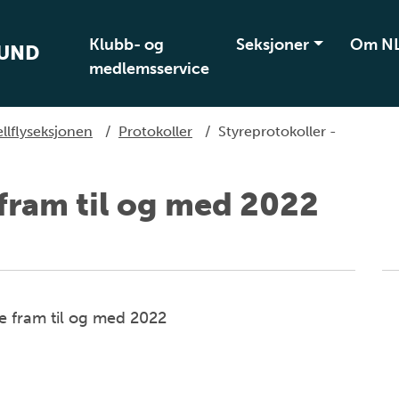
Klubb- og
Seksjoner
Om N
BUND
medlemsservice
llflyseksjonen
/
Protokoller
/
Styreprotokoller -
 fram til og med 2022
re fram til og med 2022