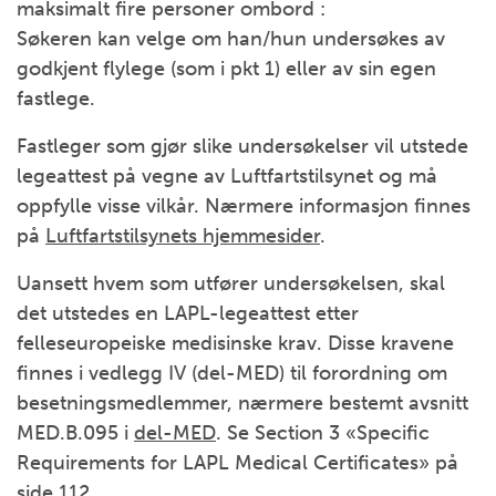
maksimalt fire personer ombord :
Søkeren kan velge om han/hun undersøkes av
godkjent flylege (som i pkt 1) eller av sin egen
fastlege.
Fastleger som gjør slike undersøkelser vil utstede
legeattest på vegne av Luftfartstilsynet og må
oppfylle visse vilkår. Nærmere informasjon finnes
på
Luftfartstilsynets hjemmesider
.
Uansett hvem som utfører undersøkelsen, skal
det utstedes en LAPL-legeattest etter
felleseuropeiske medisinske krav. Disse kravene
finnes i vedlegg IV (del-MED) til forordning om
besetningsmedlemmer, nærmere bestemt avsnitt
MED.B.095 i
del-MED
. Se Section 3 «Specific
Requirements for LAPL Medical Certificates» på
side 112.