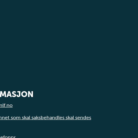
RMASJON
nlf.no
annet som skal saksbehandles skal sendes
elefonnr