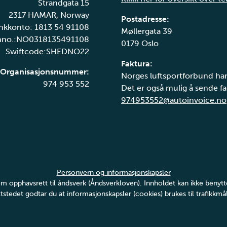
Strandgata 15
2317 HAMAR, Norway
Postadresse:
nkkonto: 1813 54 91108
Møllergata 39
nno.:NO0318135491108
0179 Oslo
Swiftcode:SHEDNO22
Faktura:
Organisasjonsnummer:
Norges luftsportforbund har
974 953 552
Det er også mulig å sende fak
974953552@autoinvoice.no
Personvern og informasjonskapsler
v om opphavsrett til åndsverk (Åndsverkloven). Innholdet kan ikke ben
tstedet godtar du at informasjonskapsler (cookies) brukes til trafikkmål