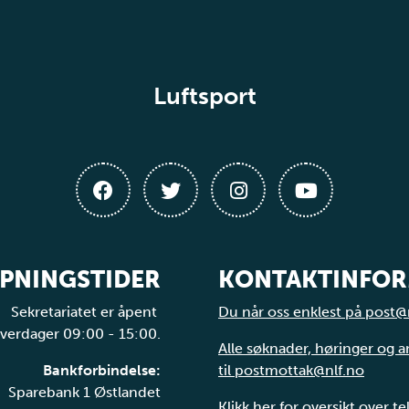
Luftsport
PNINGSTIDER
KONTAKTINFO
Sekretariatet er åpent
Du når oss enklest på post@
verdager 09:00 - 15:00.
Alle søknader, høringer og 
Bankforbindelse:
til postmottak@nlf.no
Sparebank 1 Østlandet
Klikk her for oversikt over t