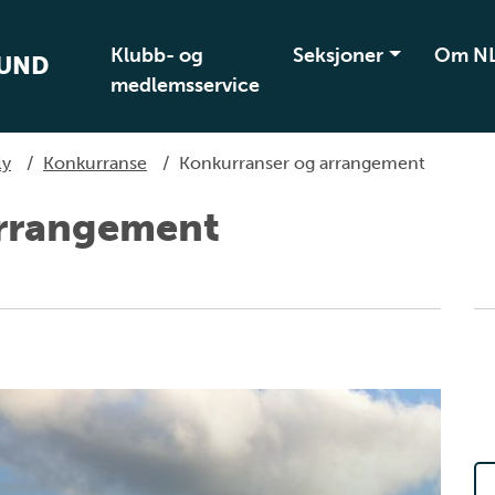
Klubb- og
Seksjoner
Om N
BUND
medlemsservice
ly
/
Konkurranse
/
Konkurranser og arrangement
arrangement