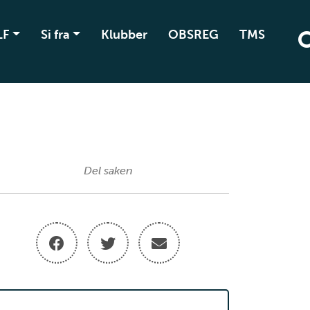
LF
Si fra
Klubber
OBSREG
TMS
Del saken