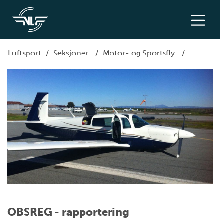
Luftsport
/
Seksjoner
/
Motor- og Sportsfly
/
OBSREG - rapportering