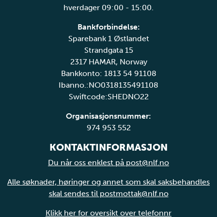
hverdager 09:00 - 15:00.
Bankforbindelse:
Sparebank 1 Østlandet
Strandgata 15
2317 HAMAR, Norway
Bankkonto: 1813 54 91108
Ibanno.:NO0318135491108
Swiftcode:SHEDNO22
Organisasjonsnummer:
974 953 552
KONTAKTINFORMASJON
Du når oss enklest på post@nlf.no
Alle søknader, høringer og annet som skal saksbehandles
skal sendes til postmottak@nlf.no
Klikk her for oversikt over telefonnr