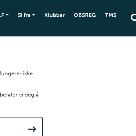
LF
Si fra
Klubber
OBSREG
TMS
 fungerer ikke
befaler vi deg å