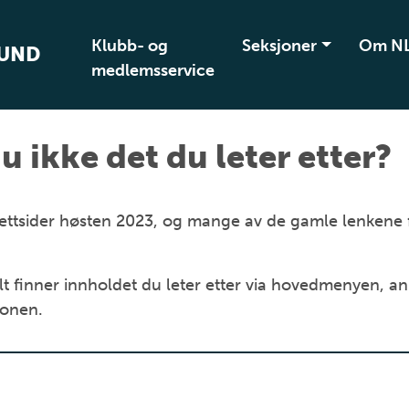
Klubb- og
Seksjoner
Om N
BUND
medlemsservice
u ikke det du leter etter?
ye nettsider høsten 2023, og mange av de gamle lenkene
t finner innholdet du leter etter via hovedmenyen, an
jonen.