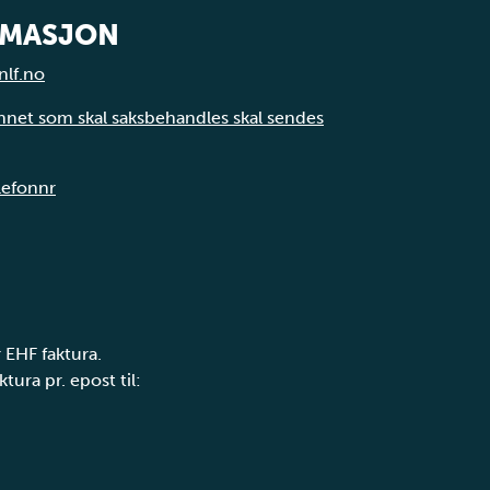
RMASJON
nlf.no
annet som skal saksbehandles skal sendes
elefonnr
 EHF faktura.
tura pr. epost til: