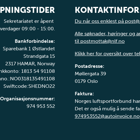
PNINGSTIDER
KONTAKTINFO
Sekretariatet er åpent
Du når oss enklest på post@
verdager 09:00 - 15:00.
Alle søknader, høringer og 
Bankforbindelse:
til postmottak@nlf.no
Sparebank 1 Østlandet
Klikk her for oversikt over t
Strandgata 15
2317 HAMAR, Norway
Postadresse:
nkkonto: 1813 54 91108
Møllergata 39
nno.:NO0318135491108
0179 Oslo
Swiftcode:SHEDNO22
Faktura:
Organisasjonsnummer:
Norges luftsportforbund har
974 953 552
Det er også mulig å sende fak
974953552@autoinvoice.no