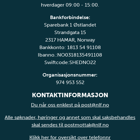
hverdager 09:00 - 15:00.
Bankforbindelse:
Sparebank 1 Østlandet
Strandgata 15
2317 HAMAR, Norway
Bankkonto: 1813 54 91108
Ibanno.:NO0318135491108
Swiftcode:SHEDNO22
Organisasjonsnummer:
974 953 552
KONTAKTINFORMASJON
Du når oss enklest på post@nlf.no
Alle søknader, høringer og annet som skal saksbehandles
skal sendes til postmottak@nlf.no
Klikk her for oversikt over telefonnr