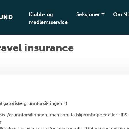
Klubb- og
Seksjoner
Om N
BUND
medlemsservice
ravel insurance
obligatoriske grunnforsikringen ?)
asis-/grunnforsikringen) man som fallskjermhopper eller HP
g
ller
ikke
tap av bagasje, forsinkelser etc. (Det gjør en reisefori