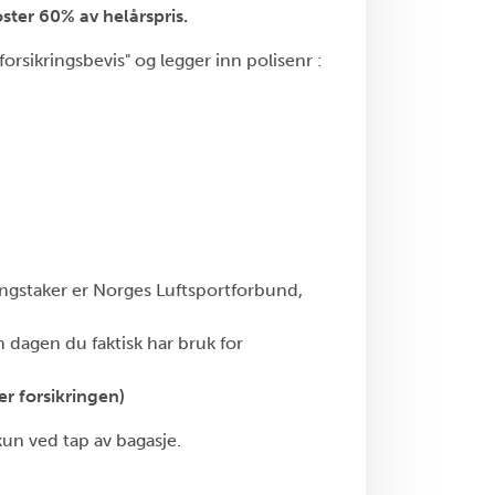
oster 60% av helårspris.
orsikringsbevis" og legger inn polisenr :
kringstaker er Norges Luftsportforbund,
n dagen du faktisk har bruk for
er forsikringen)
un ved tap av bagasje.