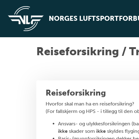
NORGES LUFTSPORTFOR
Reiseforsikring / T
Reiseforsikring
Hvorfor skal man ha en reiseforsikring?
(For fallskjerm og HPS - i tillegg til den 
Ansvars- og ulykkesforsikringen (b
ikke
skader som
ikke
skyldes flygin
Basis-/grunnforsikringen dekker he