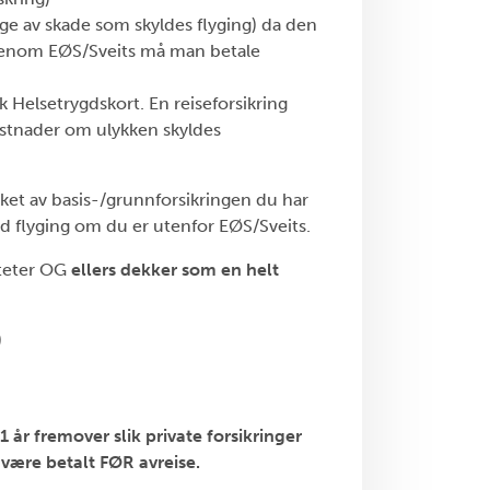
ge av skade som skyldes flyging) da den
 utenom EØS/Sveits må man betale
 Helsetrygdskort. En reiseforsikring
kostnader om ulykken skyldes
ket av basis-/grunnforsikringen du har
d flyging om du er utenfor EØS/Sveits.
iteter OG
ellers dekker som en helt
)
1 år fremover slik private forsikringer
 være betalt FØR avreise.