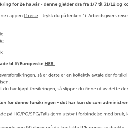
ring for 2e halvår - denne gjelder dra fra 1/7 til 31/12 og k
nne i appen
If reise
- trykk du på lenken "+ Arbeidsgivers reisef
ie
ie
sk
ade til If/Europeiske
HER
varsforsikringen, så er dette er en kollektiv avtale der forsi
isen.
 du har kjøpt forsikringen, så slipper du finne ut av dette de
talen for denne forsikringen - det har kun de som administrer
ade på HG/PG/SPG/Fallskjerm utstyr i forbindelse med bruk, k
 periode enn 90 dager må du kontakte If/Europeiske direkte.