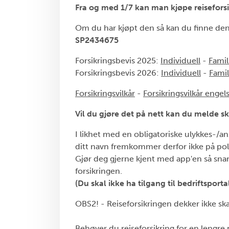
Fra og med 1/7 kan man kjøpe reiseforsik
Om du har kjøpt den så kan du finne de
SP2434675
Forsikringsbevis 2025:
Individuell
-
Famil
Forsikringsbevis 2026:
Individuell
-
Famil
Forsikringsvilkår
-
Forsikringsvilkår engel
Vil du gjøre det på nett kan du melde sk
I likhet med en obligatoriske ulykkes-/ans
ditt navn fremkommer derfor ikke på pol
Gjør deg gjerne kjent med app'en så snart
forsikringen.
(Du skal ikke ha tilgang til bedriftspor
OBS2! - Reiseforsikringen dekker ikke sk
Behøver du reiseforsikring for en lengre