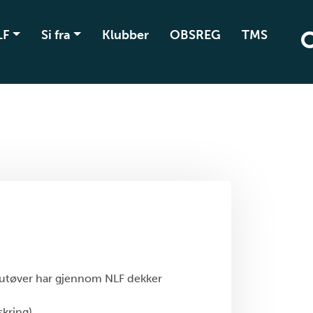
LF
Si fra
Klubber
OBSREG
TMS
S utøver har gjennom NLF dekker
skring)