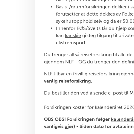
Basis-/grunnforsikringen dekker i 
forutsetter at dette dekkes av Fol
sykehusopphold selv og da er 50.00
Innenfor EØS/Sveits får du hjelp so
kan
kanskje
gi deg tilgang til priva
ekstremsport.
Du trenger altså reiseforsikring til alle 
gjennom NLF - OG du trenger den definit
NLF tilbyr en frivillig reiseforsikring gje
vanlig reiseforsikring
.
Du bestiller den ved å sende e-post til
M
Forsikringen koster for kalenderåret 2026
OBS OBS! Forsikringen følger
kalenderå
vanligvis gjør) - Siden dato for avtalei