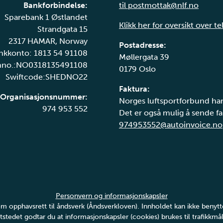
Bankforbindelse:
til postmottak@nlf.no
Sparebank 1 Østlandet
Klikk her for oversikt over t
Strandgata 15
2317 HAMAR, Norway
Postadresse:
nkkonto: 1813 54 91108
Møllergata 39
nno.:NO0318135491108
0179 Oslo
Swiftcode:SHEDNO22
Faktura:
Organisasjonsnummer:
Norges luftsportforbund har
974 953 552
Det er også mulig å sende fak
974953552@autoinvoice.no
Personvern og informasjonskapsler
v om opphavsrett til åndsverk (Åndsverkloven). Innholdet kan ikke ben
tstedet godtar du at informasjonskapsler (cookies) brukes til trafikkmål