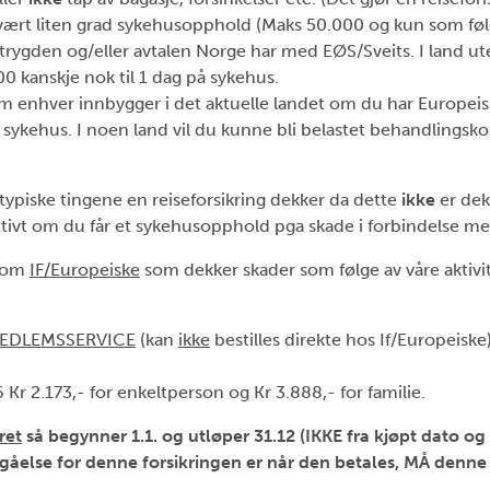
svært liten grad sykehusopphold (Maks 50.000 og kun som føl
ketrygden og/eller avtalen Norge har med EØS/Sveits. I land
0 kanskje nok til 1 dag på sykehus.
m enhver innbygger i det aktuelle landet om du har Europeisk
te sykehus. I noen land vil du kunne bli belastet behandlings
de typiske tingene en reiseforsikring dekker da dette
ikke
er dek
ivt om du får et sykehusopphold pga skade i forbindelse me
nnom
IF/Europeiske
som dekker skader som følge av våre aktiv
EDLEMSSERVICE
(kan
ikke
bestilles direkte hos If/Europeiske
 Kr 2.173,- for enkeltperson og Kr 3.888,- for familie.
ret
så begynner 1.1. og utløper 31.12 (IKKE fra kjøpt dato og 
nngåelse for denne forsikringen er når den betales, MÅ denne