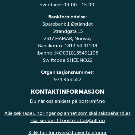
hverdager 09:00 - 15:00.
Bankforbindelse:
Sparebank 1 Østlandet
Strandgata 15
2317 HAMAR, Norway
Bankkonto: 1813 54 91108
Ibanno.:NO0318135491108
Swiftcode:SHEDNO22
Organisasjonsnummer:
974 953 552
KONTAKTINFORMASJON
Du når oss enklest på post@nlf.no
Alle søknader, høringer og annet som skal saksbehandles
skal sendes til postmottak@nlf.no
Klikk her for oversikt over telefonnr