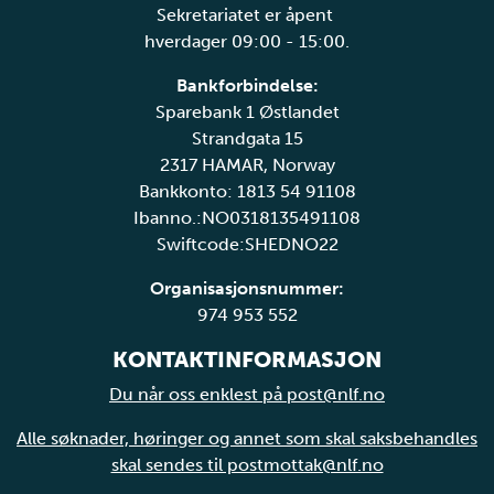
Sekretariatet er åpent
hverdager 09:00 - 15:00.
Bankforbindelse:
Sparebank 1 Østlandet
Strandgata 15
2317 HAMAR, Norway
Bankkonto: 1813 54 91108
Ibanno.:NO0318135491108
Swiftcode:SHEDNO22
Organisasjonsnummer:
974 953 552
KONTAKTINFORMASJON
Du når oss enklest på post@nlf.no
Alle søknader, høringer og annet som skal saksbehandles
skal sendes til postmottak@nlf.no