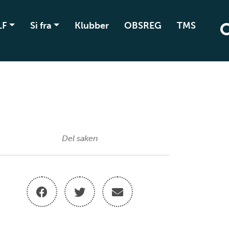
LF
Si fra
Klubber
OBSREG
TMS
Del saken