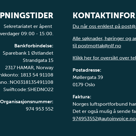
PNINGSTIDER
KONTAKTINFO
Sekretariatet er åpent
Du når oss enklest på post@
verdager 09:00 - 15:00.
Alle søknader, høringer og 
Bankforbindelse:
til postmottak@nlf.no
Sparebank 1 Østlandet
Klikk her for oversikt over t
Strandgata 15
2317 HAMAR, Norway
Postadresse:
nkkonto: 1813 54 91108
Møllergata 39
nno.:NO0318135491108
0179 Oslo
Swiftcode:SHEDNO22
Faktura:
Organisasjonsnummer:
Norges luftsportforbund har
974 953 552
Det er også mulig å sende fak
974953552@autoinvoice.no