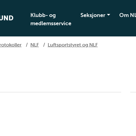
Klubb- og
Seksjoner
Om N
BUND
medlemsservice
rotokoller
/
NLF
/
Luftsportstyret og NLF