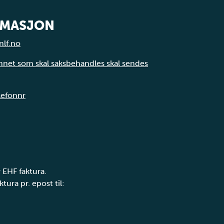
RMASJON
nlf.no
annet som skal saksbehandles skal sendes
elefonnr
 EHF faktura.
tura pr. epost til: