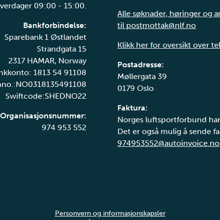
verdager 09:00 - 15:00.
Alle søknader, høringer og 
Bankforbindelse:
til postmottak@nlf.no
Sparebank 1 Østlandet
Klikk her for oversikt over t
Strandgata 15
2317 HAMAR, Norway
Postadresse:
nkkonto: 1813 54 91108
Møllergata 39
nno.:NO0318135491108
0179 Oslo
Swiftcode:SHEDNO22
Faktura:
Organisasjonsnummer:
Norges luftsportforbund har
974 953 552
Det er også mulig å sende fak
974953552@autoinvoice.no
Personvern og informasjonskapsler