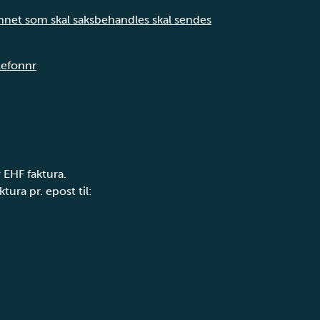
annet som skal saksbehandles skal sendes
elefonnr
 EHF faktura.
tura pr. epost til: