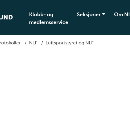
Klubb- og
Seksjoner
Om N
BUND
medlemsservice
rotokoller
/
NLF
/
Luftsportstyret og NLF