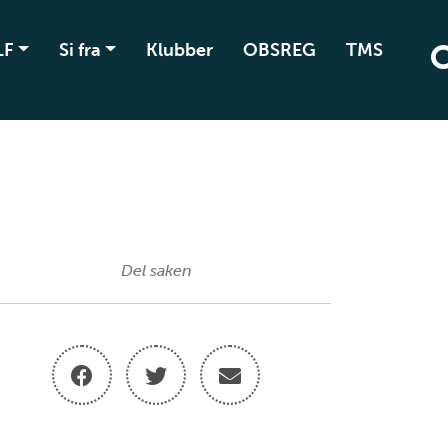
LF
Si fra
Klubber
OBSREG
TMS
Del saken