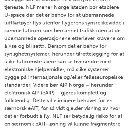
tjeneste. NLF mener Norge isteden bør etablere
U-space der det er behov for at ubemannede
luftfartøyer flys utenfor flygerens synsrekkevidde i
samme luftrom som bemannet trafikk uten at de
ubemannede operasjonene etterlever kravene om
å «se og bli sett». Dersom det er behov for
synlighetssystemer, herunder tilrettelegging for at
ulike luftromsbrukere kan se hverandre med
elektroniske hjelpemidler, må slike systemer
bygge på internasjonale og/eller felleseuropeiske
standarder. Videre bør AIP Norge – herunder
elektronisk AIP (eAIP) – gjøres komplett og
fullstendig. Dette vil eliminere behovet for en
særnorsk eAIT, for så vidt gjelder visning av hvor
det er forbudt å fly. NLF ser betydelig risiko for at
en særnorsk eAIT-løsning vil kunne fragmentere