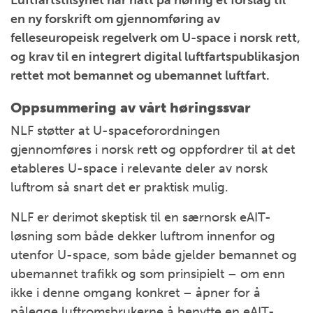
Luftfartstilsynet har hatt på høring et forslag til
en ny forskrift om gjennomføring av
felleseuropeisk regelverk om U-space i norsk rett,
og krav til en integrert digital luftfartspublikasjon
rettet mot bemannet og ubemannet luftfart.
Oppsummering av vårt høringssvar
NLF støtter at U-spaceforordningen
gjennomføres i norsk rett og oppfordrer til at det
etableres U-space i relevante deler av norsk
luftrom så snart det er praktisk mulig.
NLF er derimot skeptisk til en særnorsk eAIT-
løsning som både dekker luftrom innenfor og
utenfor U-space, som både gjelder bemannet og
ubemannet trafikk og som prinsipielt – om enn
ikke i denne omgang konkret – åpner for å
pålegge luftromsbrukerne å benytte en eAIT-