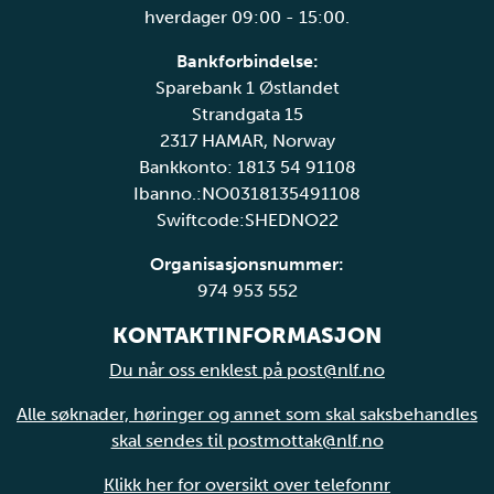
hverdager 09:00 - 15:00.
Bankforbindelse:
Sparebank 1 Østlandet
Strandgata 15
2317 HAMAR, Norway
Bankkonto: 1813 54 91108
Ibanno.:NO0318135491108
Swiftcode:SHEDNO22
Organisasjonsnummer:
974 953 552
KONTAKTINFORMASJON
Du når oss enklest på post@nlf.no
Alle søknader, høringer og annet som skal saksbehandles
skal sendes til postmottak@nlf.no
Klikk her for oversikt over telefonnr