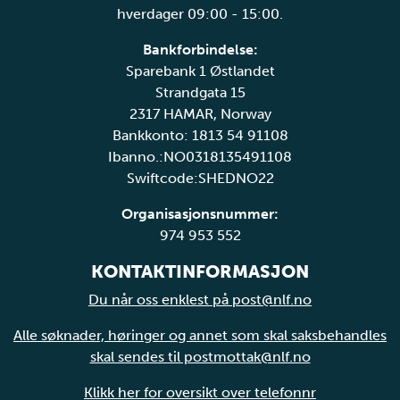
hverdager 09:00 - 15:00.
Bankforbindelse:
Sparebank 1 Østlandet
Strandgata 15
2317 HAMAR, Norway
Bankkonto: 1813 54 91108
Ibanno.:NO0318135491108
Swiftcode:SHEDNO22
Organisasjonsnummer:
974 953 552
KONTAKTINFORMASJON
Du når oss enklest på post@nlf.no
Alle søknader, høringer og annet som skal saksbehandles
skal sendes til postmottak@nlf.no
Klikk her for oversikt over telefonnr