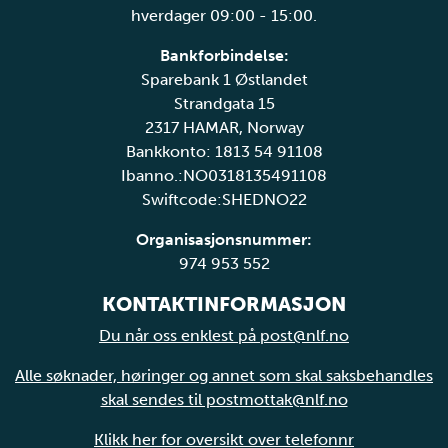
hverdager 09:00 - 15:00.
Bankforbindelse:
Sparebank 1 Østlandet
Strandgata 15
2317 HAMAR, Norway
Bankkonto: 1813 54 91108
Ibanno.:NO0318135491108
Swiftcode:SHEDNO22
Organisasjonsnummer:
974 953 552
KONTAKTINFORMASJON
Du når oss enklest på post@nlf.no
Alle søknader, høringer og annet som skal saksbehandles
skal sendes til postmottak@nlf.no
Klikk her for oversikt over telefonnr