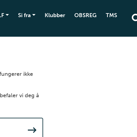
LF
Si fra
Klubber
OBSREG
TMS
 fungerer ikke
befaler vi deg å