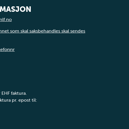
RMASJON
nlf.no
annet som skal saksbehandles skal sendes
elefonnr
 EHF faktura.
tura pr. epost til: