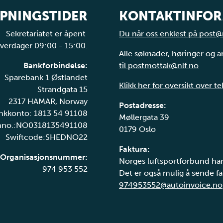
PNINGSTIDER
KONTAKTINFO
Sekretariatet er åpent
Du når oss enklest på post@
verdager 09:00 - 15:00.
Alle søknader, høringer og 
Bankforbindelse:
til postmottak@nlf.no
Sparebank 1 Østlandet
Klikk her for oversikt over t
Strandgata 15
2317 HAMAR, Norway
Postadresse:
nkkonto: 1813 54 91108
Møllergata 39
nno.:NO0318135491108
0179 Oslo
Swiftcode:SHEDNO22
Faktura:
Organisasjonsnummer:
Norges luftsportforbund har
974 953 552
Det er også mulig å sende fak
974953552@autoinvoice.no