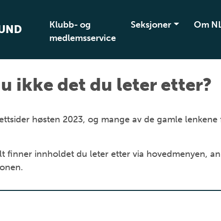
Klubb- og
Seksjoner
Om N
BUND
medlemsservice
u ikke det du leter etter?
ye nettsider høsten 2023, og mange av de gamle lenkene
t finner innholdet du leter etter via hovedmenyen, an
jonen.