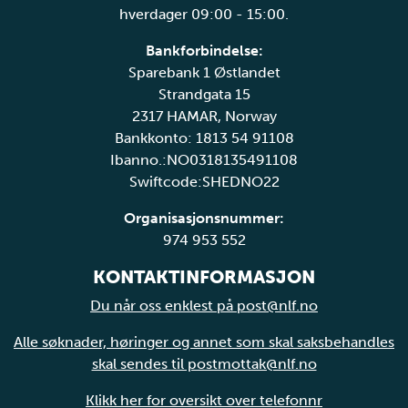
hverdager 09:00 - 15:00.
Bankforbindelse:
Sparebank 1 Østlandet
Strandgata 15
2317 HAMAR, Norway
Bankkonto: 1813 54 91108
Ibanno.:NO0318135491108
Swiftcode:SHEDNO22
Organisasjonsnummer:
974 953 552
KONTAKTINFORMASJON
Du når oss enklest på post@nlf.no
Alle søknader, høringer og annet som skal saksbehandles
skal sendes til postmottak@nlf.no
Klikk her for oversikt over telefonnr