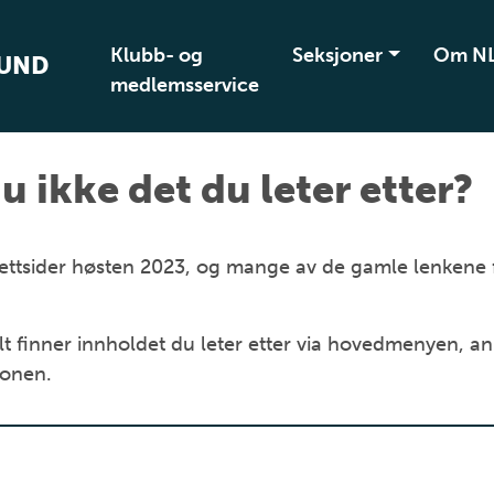
Klubb- og
Seksjoner
Om N
BUND
medlemsservice
u ikke det du leter etter?
ye nettsider høsten 2023, og mange av de gamle lenkene
t finner innholdet du leter etter via hovedmenyen, an
jonen.