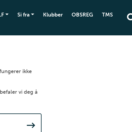
LF
Si fra
Klubber
OBSREG
TMS
 fungerer ikke
befaler vi deg å