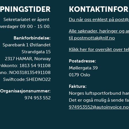
PNINGSTIDER
KONTAKTINFO
Sekretariatet er åpent
Du når oss enklest på post@
verdager 09:00 - 15:00.
Alle søknader, høringer og 
Bankforbindelse:
til postmottak@nlf.no
Sparebank 1 Østlandet
Klikk her for oversikt over t
Strandgata 15
2317 HAMAR, Norway
Postadresse:
nkkonto: 1813 54 91108
Møllergata 39
nno.:NO0318135491108
0179 Oslo
Swiftcode:SHEDNO22
Faktura:
Organisasjonsnummer:
Norges luftsportforbund har
974 953 552
Det er også mulig å sende fak
974953552@autoinvoice.no