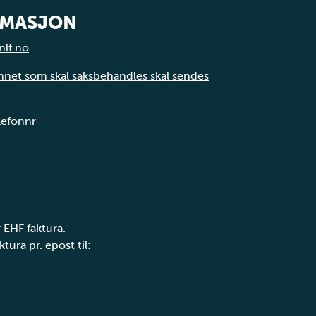
RMASJON
nlf.no
annet som skal saksbehandles skal sendes
elefonnr
 EHF faktura.
tura pr. epost til: