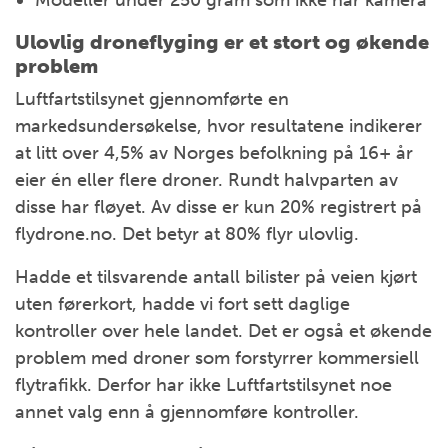
Modeller under 250 gram som ikke har kamera
Ulovlig droneflyging er et stort og økende
problem
Luftfartstilsynet gjennomførte en
markedsundersøkelse, hvor resultatene indikerer
at litt over 4,5% av Norges befolkning på 16+ år
eier én eller flere droner. Rundt halvparten av
disse har fløyet. Av disse er kun 20% registrert på
flydrone.no. Det betyr at 80% flyr ulovlig.
Hadde et tilsvarende antall bilister på veien kjørt
uten førerkort, hadde vi fort sett daglige
kontroller over hele landet. Det er også et økende
problem med droner som forstyrrer kommersiell
flytrafikk. Derfor har ikke Luftfartstilsynet noe
annet valg enn å gjennomføre kontroller.