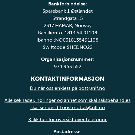
Bankforbindelse:
Sparebank 1 Østlandet
Strandgata 15
2317 HAMAR, Norway
Bankkonto: 1813 54 91108
Ibanno.:NO0318135491108
Swiftcode:SHEDNO22
Organisasjonsnummer:
974 953 552
KONTAKTINFORMASJON
Du når oss enklest på post@nlf.no
Alle søknader, høringer og annet som skal saksbehandles
skal sendes til postmottak@nlf.no
Klikk her for oversikt over telefonnr
Postadresse: