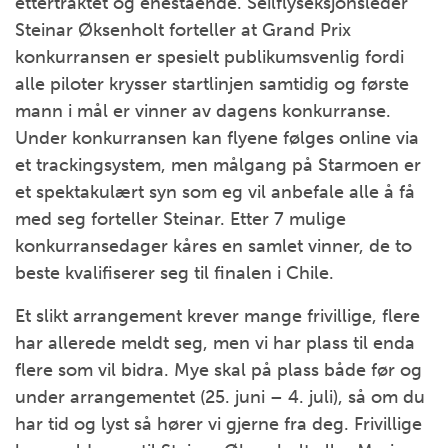
ettertraktet og enestående. Seilflyseksjonsleder
Steinar Øksenholt forteller at Grand Prix
konkurransen er spesielt publikumsvenlig fordi
alle piloter krysser startlinjen samtidig og første
mann i mål er vinner av dagens konkurranse.
Under konkurransen kan flyene følges online via
et trackingsystem, men målgang på Starmoen er
et spektakulært syn som eg vil anbefale alle å få
med seg forteller Steinar. Etter 7 mulige
konkurransedager kåres en samlet vinner, de to
beste kvalifiserer seg til finalen i Chile.
Et slikt arrangement krever mange frivillige, flere
har allerede meldt seg, men vi har plass til enda
flere som vil bidra. Mye skal på plass både før og
under arrangementet (25. juni – 4. juli), så om du
har tid og lyst så hører vi gjerne fra deg. Frivillige