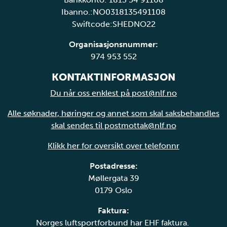
Ibanno.:NO0318135491108
Swiftcode:SHEDNO22
Organisasjonsnummer:
974 953 552
KONTAKTINFORMASJON
Du når oss enklest på post@nlf.no
Alle søknader, høringer og annet som skal saksbehandles
skal sendes til postmottak@nlf.no
Klikk her for oversikt over telefonnr
Postadresse:
Møllergata 39
0179 Oslo
Faktura:
Norges luftsportforbund har EHF faktura.