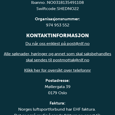
Ibanno.:NO0318135491108
Swiftcode:SHEDNO22
Organisasjonsnummer:
974 953 552
KONTAKTINFORMASJON
Du når oss enklest på post@nlf.no
Alle søknader, høringer og annet som skal saksbehandles
skal sendes til postmottak@nlf.no
Klikk her for oversikt over telefonnr
Postadresse:
Møllergata 39
0179 Oslo
Faktura:
Norges luftsportforbund har EHF faktura.