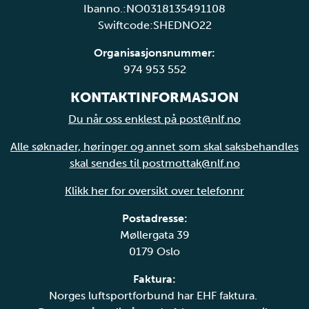
Ibanno.:NO0318135491108
Swiftcode:SHEDNO22
Organisasjonsnummer:
974 953 552
KONTAKTINFORMASJON
Du når oss enklest på post@nlf.no
Alle søknader, høringer og annet som skal saksbehandles
skal sendes til postmottak@nlf.no
Klikk her for oversikt over telefonnr
Postadresse:
Møllergata 39
0179 Oslo
Faktura:
Norges luftsportforbund har EHF faktura.