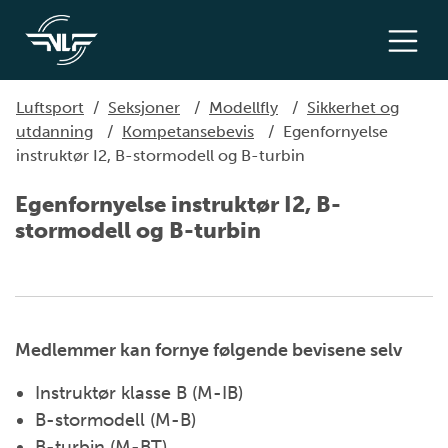
Luftsport
/
Seksjoner
/
Modellfly
/
Sikkerhet og
utdanning
/
Kompetansebevis
/
Egenfornyelse
instruktør I2, B-stormodell og B-turbin
Egenfornyelse instruktør I2, B-
stormodell og B-turbin
Medlemmer kan fornye følgende bevisene selv
Instruktør klasse B (M-IB)
B-stormodell (M-B)
B-turbin (M-BT)