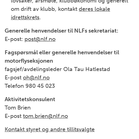
lovsaker, årsmøte, klubbøkonomi og generelt
om drift av klubb, kontakt
deres lokale
idrettskrets
.
Generelle henvendelser til NLFs sekretariat:
E-post:
post@nlf.no
Fagspørsmål eller generelle henvendelser til
motorflyseksjonen
fagsjef/avdelingsleder Ola Tau Hatlestad
E-post
oh@nlf.no
Telefon 980 45 023
Aktivitetskonsulent
Tom Brien
E-post
tom.brien@nlf.no
Kontakt styret og andre tillitsvalgte