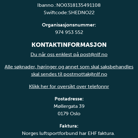
Ibanno.:NO0318135491108
Swiftcode:SHEDNO22
Organisasjonsnummer:
974 953 552
KONTAKTINFORMASJON
Du når oss enklest på post@nlf.no
Alle søknader, høringer og annet som skal saksbehandles
skal sendes til postmottak@nlf.no
Klikk her for oversikt over telefonnr
Postadresse:
Møllergata 39
0179 Oslo
Faktura:
Norges luftsportforbund har EHF faktura.