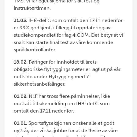
TMS. Vi får eget skjema for skill test og
instruktørtimen.
31.03.
IHB-del C som omtalt den 17.11 nedenfor
er 99% godkjent, i tillegg til oppdatering av
studiekompendiet for fag 4 COM. Det betyr at vi
snart kan starte final test av våre kommende
språkkontrollanter.
18.02.
Føringer for innholdet til årets
obligatoriske flytryggingsmøter er lagt ut på vår
nettside under Flytrygging med 7
sikkerhetsanbefalinger.
01.02.
NLF har tross flere påminnelser, ikke
mottatt tilbakemelding om IHB-del C som
omtalt den 17.11 nedenfor.
01.01.
Sportsflyseksjonen ønsker alle et godt
nytt år, der vi skal jobbe for at de fleste av våre