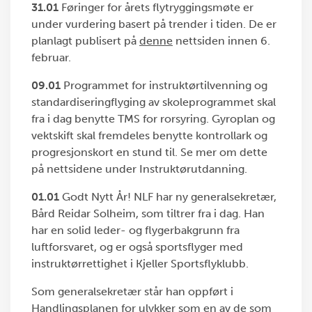
31.01
Føringer for årets flytryggingsmøte er
under vurdering basert på trender i tiden. De er
planlagt publisert på
denne
nettsiden innen 6.
februar.
09.01
Programmet for instruktørtilvenning og
standardiseringflyging av skoleprogrammet skal
fra i dag benytte TMS for rorsyring. Gyroplan og
vektskift skal fremdeles benytte kontrollark og
progresjonskort en stund til. Se mer om dette
på nettsidene under Instruktørutdanning.
01.01
Godt Nytt År! NLF har ny generalsekretær,
Bård Reidar Solheim, som tiltrer fra i dag. Han
har en solid leder- og flygerbakgrunn fra
luftforsvaret, og er også sportsflyger med
instruktørrettighet i Kjeller Sportsflyklubb.
Som generalsekretær står han oppført i
Handlingsplanen for ulykker
som en av de som