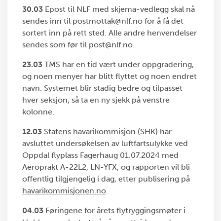
30.03
Epost til NLF med skjema-vedlegg skal nå
sendes inn til postmottak@nlf.no for å få det
sortert inn på rett sted. Alle andre henvendelser
sendes som før til post@nlf.no.
23.03
TMS har en tid vært under oppgradering,
og noen menyer har blitt flyttet og noen endret
navn. Systemet blir stadig bedre og tilpasset
hver seksjon, så ta en ny sjekk på venstre
kolonne.
12.03
Statens havarikommisjon (SHK) har
avsluttet undersøkelsen av luftfartsulykke ved
Oppdal flyplass Fagerhaug 01.07.2024 med
Aeroprakt A-22L2, LN-YFX, og rapporten vil bli
offentlig tilgjengelig i dag, etter publisering på
havarikommisjonen.no
.
04.03
Føringene for årets flytryggingsmøter i