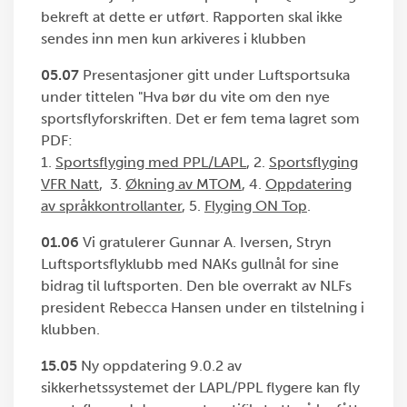
bekreft at dette er utført. Rapporten skal ikke
sendes inn men kun arkiveres i klubben
05.07
Presentasjoner gitt under Luftsportsuka
under tittelen "Hva bør du vite om den nye
sportsflyforskriften. Det er fem tema lagret som
PDF:
1.
Sportsflyging med PPL/LAPL
, 2.
Sportsflyging
VFR Natt
, 3.
Økning av MTOM
, 4.
Oppdatering
av språkkontrollanter
, 5.
Flyging ON Top
.
01.06
Vi gratulerer Gunnar A. Iversen, Stryn
Luftsportsflyklubb med NAKs gullnål for sine
bidrag til luftsporten. Den ble overrakt av NLFs
president Rebecca Hansen under en tilstelning i
klubben.
15.05
Ny oppdatering 9.0.2 av
sikkerhetssystemet der LAPL/PPL flygere kan fly