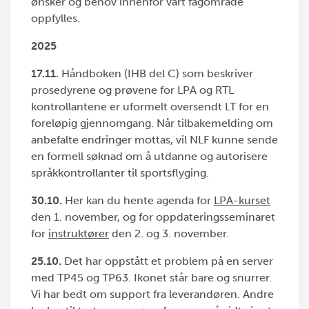
ønsker og behov innenfor vårt fagområde
oppfylles.
2025
17.11.
Håndboken (IHB del C) som beskriver
prosedyrene og prøvene for LPA og RTL
kontrollantene er uformelt oversendt LT for en
foreløpig gjennomgang. Når tilbakemelding om
anbefalte endringer mottas, vil NLF kunne sende
en formell søknad om å utdanne og autorisere
språkkontrollanter til sportsflyging.
30.10.
Her kan du hente agenda for
LPA-kurset
den 1. november, og for oppdateringsseminaret
for
instruktører
den 2. og 3. november.
25.10.
Det har oppstått et problem på en server
med TP45 og TP63. Ikonet står bare og snurrer.
Vi har bedt om support fra leverandøren. Andre