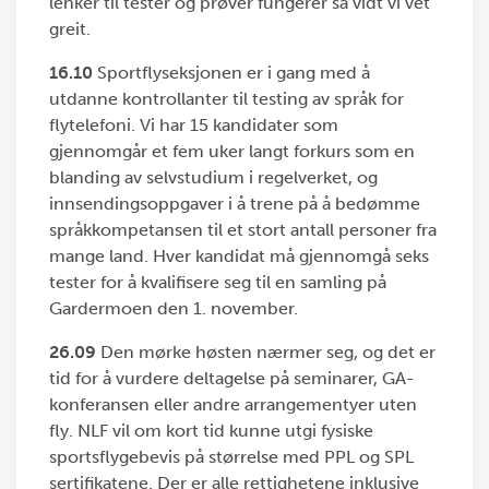
lenker til tester og prøver fungerer så vidt vi vet
greit.
16.10
Sportflyseksjonen er i gang med å
utdanne kontrollanter til testing av språk for
flytelefoni. Vi har 15 kandidater som
gjennomgår et fem uker langt forkurs som en
blanding av selvstudium i regelverket, og
innsendingsoppgaver i å trene på å bedømme
språkkompetansen til et stort antall personer fra
mange land. Hver kandidat må gjennomgå seks
tester for å kvalifisere seg til en samling på
Gardermoen den 1. november.
26.09
Den mørke høsten nærmer seg, og det er
tid for å vurdere deltagelse på seminarer, GA-
konferansen eller andre arrangementyer uten
fly. NLF vil om kort tid kunne utgi fysiske
sportsflygebevis på størrelse med PPL og SPL
sertifikatene. Der er alle rettighetene inklusive