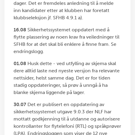
dager. Det er fremdeles anledning til å melde
inn kandidater etter at klubben har foretatt
klubbseleksjon jf. SFHB 4.9.1 a).
16.08
Sikkerhetssystemet oppdatert med å
flytte plassering av noen krav fra veiledninger til
SFHB for at det skal bli enklere å finne fram. Se
endringslogg.
01.08
Husk dette - ved utfylling av skjema skal
dere alltid laste ned nyeste versjon fra relevante
nettsider, helst samme dag. Det er for tiden
stadig oppdateringer, så prøv å unngå å ha
blanke skjema liggende på lager.
30.07
Det er publisert en oppdatering av
sikkerhetssystemet utgave 9.0.3 der NLF har
mottatt godkjenning til å utdanne og autorisere
kontrollanter for flytelefoni (RTL) og språkprøver
(LPA). Endringsloggen som viser de 12 nye