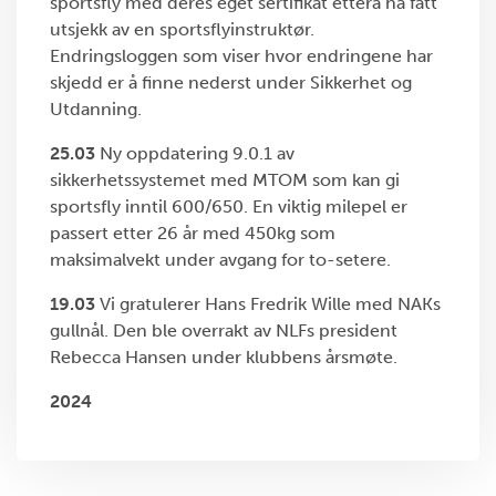
sportsfly med deres eget sertifikat etterå ha fått
utsjekk av en sportsflyinstruktør.
Endringsloggen som viser hvor endringene har
skjedd er å finne nederst under Sikkerhet og
Utdanning.
25.03
Ny oppdatering 9.0.1 av
sikkerhetssystemet med MTOM som kan gi
sportsfly inntil 600/650. En viktig milepel er
passert etter 26 år med 450kg som
maksimalvekt under avgang for to-setere.
19.03
Vi gratulerer Hans Fredrik Wille med NAKs
gullnål. Den ble overrakt av NLFs president
Rebecca Hansen under klubbens årsmøte.
2024