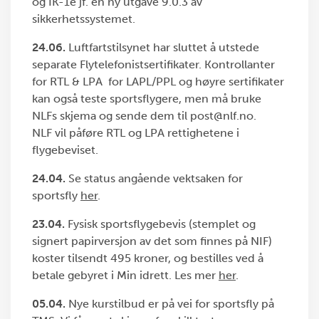
og IK-1e jf. en ny utgave 9.0.3 av
sikkerhetssystemet.
24.06.
Luftfartstilsynet har sluttet å utstede
separate Flytelefonistsertifikater. Kontrollanter
for RTL & LPA for LAPL/PPL og høyre sertifikater
kan også teste sportsflygere, men må bruke
NLFs skjema og sende dem til post@nlf.no.
NLF vil påføre RTL og LPA rettighetene i
flygebeviset.
24.04.
Se status angående vektsaken for
sportsfly
her
.
23.04.
Fysisk sportsflygebevis (stemplet og
signert papirversjon av det som finnes på NIF)
koster tilsendt 495 kroner, og bestilles ved å
betale gebyret i Min idrett. Les mer
her
.
05.04.
Nye kurstilbud er på vei for sportsfly på