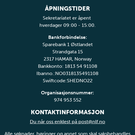
ÅPNINGSTIDER
Sekretariatet er åpent
hverdager 09:00 - 15:00.
Bankforbindelse:
Sparebank 1 Østlandet
Strandgata 15
2317 HAMAR, Norway
Bankkonto: 1813 54 91108
Ibanno.:NO0318135491108
Swiftcode:SHEDNO22
Organisasjonsnummer:
974 953 552
KONTAKTINFORMASJON
Du når oss enklest på post@nlf.no
Alle søknader, høringer og annet som skal saksbehandles