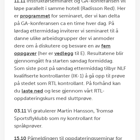
11.11
Instruktørseminaret og GA-konferansen vil
løpe parallelt i samme hotell (Radisson Red). Her
er
programmet
for seminaret, der vi kan delta
på GA-konferansen ca en time hver dag. På
lørdag ettermiddag inviterer vi seminaret til å
danne ulike arbeidsgrupper der vi anmoder
dere om å diskutere og besvare en av
fem
oppgaver
(her er
vedlegg
til E). Resultatene blir
gjennomgått fra starten søndag formiddag.
Som siste post på søndag ettermiddag tilbyr NLF
kvalifiserte kontrollanter (IK-1) å gå opp til prøve
på stedet som RTL kontrollant. På forhånd kan
du
laste ned
og lese gjennom vårt RTL-
oppdateringskurs med sluttprøve.
03.11
Vi gratulerer Martin Hansson, Tromsø
Sportsflyklubb som ny kontrollant for
språkprøver.
15.10
Påmeldingen til oppdateringsseminar for