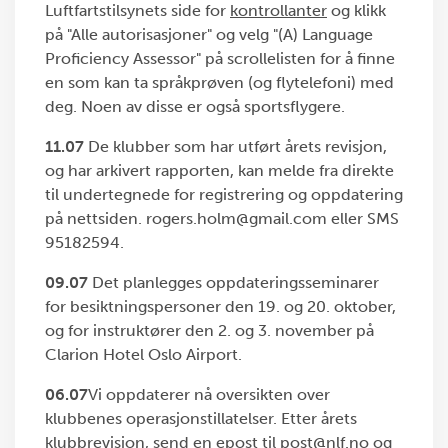
Luftfartstilsynets side for
kontrollanter
og klikk
på "Alle autorisasjoner" og velg "(A) Language
Proficiency Assessor" på scrollelisten for å finne
en som kan ta språkprøven (og flytelefoni) med
deg. Noen av disse er også sportsflygere.
11.07
De klubber som har utført årets revisjon,
og har arkivert rapporten, kan melde fra direkte
til undertegnede for registrering og oppdatering
på nettsiden. rogers.holm@gmail.com eller SMS
95182594.
09.07
Det planlegges oppdateringsseminarer
for besiktningspersoner den 19. og 20. oktober,
og for instruktører den 2. og 3. november på
Clarion Hotel Oslo Airport.
06.07
Vi oppdaterer nå oversikten over
klubbenes operasjonstillatelser. Etter årets
klubbrevisjon, send en epost til post@nlf.no og