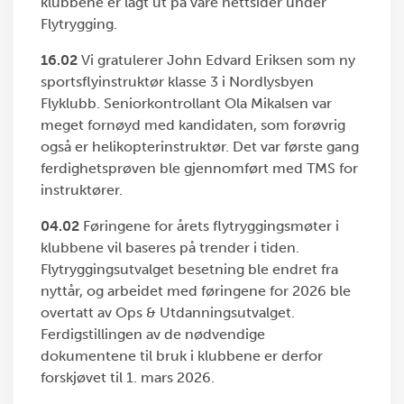
klubbene er lagt ut på våre nettsider under
Flytrygging.
16.02
Vi gratulerer John Edvard Eriksen som ny
sportsflyinstruktør klasse 3 i Nordlysbyen
Flyklubb. Seniorkontrollant Ola Mikalsen var
meget fornøyd med kandidaten, som forøvrig
også er helikopterinstruktør. Det var første gang
ferdighetsprøven ble gjennomført med TMS for
instruktører.
04.02
Føringene for årets flytryggingsmøter i
klubbene vil baseres på trender i tiden.
Flytryggingsutvalget besetning ble endret fra
nyttår, og arbeidet med føringene for 2026 ble
overtatt av Ops & Utdanningsutvalget.
Ferdigstillingen av de nødvendige
dokumentene til bruk i klubbene er derfor
forskjøvet til 1. mars 2026.