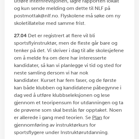
utføre internrevisjonen, lagre rapporten lokalt
og kun sende melding om dette til NLF på
postmottak@nlf.no. Flyskolene må søke om ny
skoletillatelse med samme frist.
27.04
Det er registrert at flere vil bli
sportsflyinstruktør, men de fleste går bare og
tenker på det. Vi skriver i dag til alle skolesjefene
om å melde fra om dere har interesserte
kandidater, så kan vi planlegge vi tid og sted for
neste samling dersom vi har nok
kandidater. Kurset har fem faser, og de første
kan både klubben og kandidatene påbegynne i
dag ved å utføre klubbseleksjonen og lese
gjennom et teoripensum for utdanningen og ta
de prøvene som skal bestås før opptaket. Noen
er allerede i gang med teorien. Se
Plan
for
gjennomføring av instruktørkurs for
sportsflygere under Instruktørutdanning.