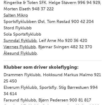
Ringerike & Toten SFK. Helge Støvern 996 94 929,
Morten Elseth 948 37 222
Salten Mikro
Sportsflyklubben Øst. Tom Røstad 900 42 204
Stord Flyklubb
Sola Sportsflyklubb
Sunndal flyklubb
, Leif Arne Mo 920 36 420
Værnes Flyklubb
. Bjørnar Svingen 482 32 370
Ålesund Flyklubb
.
K
lubber som driver s
koleflyging:
Drammen Flyklubb, Hokksund Markus Malmo 921
25 450
Elverum Flyklubb, Sportsfly. Stig Børrestuen 994
34 614
Farsund flyklubb, Bjørn Pedersen 900 81 817