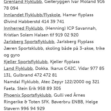
Grenland Flyklubb
, Geiteryggen Ivar Moland 916
78 094
Innlandet Flyklubb/Flyskole
, Hamar flyplass
Øivind Habberstd 414 39 741
Innherred Flyklubb
, (Henning) ICP Savannah,
Kristian Solem Halsen tlf 919 02 920
Jarlsberg Sportsflyklubb
, Jarlsberg Flyplass
Jæren Sportsklubb, skoling både på 3-akse, trike
og gyro
Kjeller Sportsflyklubb
, Kjeller flyplass
Land Flyklubb
, Dokka. Ikarus C42C. Vidar 977 85
131, Gulbrand 472 472 81
Namdal Flyklubb, Atec Zepyr 122/2000 og 321
Faeta. Stein Erik 958 89 305
Phoenix Sportsflyklubb
, Gulli ved Årnes
Ringerike & Toten SFK. Bøverbru ENBB, Helge
Støvern 996 94 929