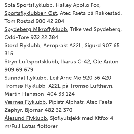
Sola Sportsflyklubb, Halley Apollo Fox,
Sportsflyklubben Øst
, Atec Faeta på Rakkestad.
Tom Røstad 900 42 204
Spydeberg Mikroflyklubb
, Trike ved Spydeberg,
Odd-Tore 932 22 384
Stord Flyklubb, Aeroprakt A22L, Sigurd 907 65
315
Stryn Luftsportsklubb
, Ikarus C-42, Ole Anton
909 69 679
Sunndal flyklubb
, Leif Arne Mo 920 36 420
Tromsø Flyklubb
, A22L på Tromsø Lufthavn.
Martin Hansson 404 33 124
Værnes Flyklubb
, Pipistr Alphatr, Atec Faeta
Zephyr. Bjørnar 482 32 370
Ålesund Flyklubb
, Sjøflyutsjekk med Kitfox 4
m/Full Lotus flottører