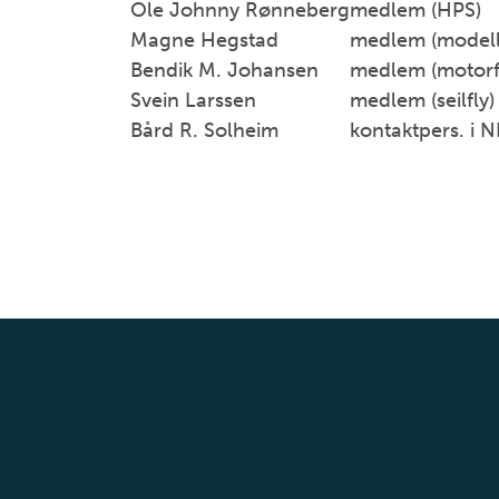
Ole Johnny Rønneberg
medlem (HPS)
Magne Hegstad
medlem (modell
Bendik M. Johansen
medlem (motorf
Svein Larssen
medlem (seilfly)
Bård R. Solheim
kontaktpers. i 