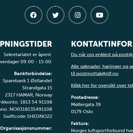
PNINGSTIDER
KONTAKTINFO
Sekretariatet er åpent
Du når oss enklest på post@
verdager 09:00 - 15:00.
Alle søknader, høringer og 
Bankforbindelse:
til postmottak@nlf.no
Sparebank 1 Østlandet
Klikk her for oversikt over t
Strandgata 15
2317 HAMAR, Norway
Postadresse:
nkkonto: 1813 54 91108
Møllergata 39
nno.:NO0318135491108
0179 Oslo
Swiftcode:SHEDNO22
Faktura:
Organisasjonsnummer:
Norges luftsportforbund har