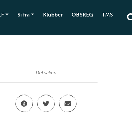
LF
Si fra
Klubber
OBSREG
TMS
Del saken