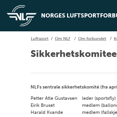
NORGES LUFTSPORTFOR
Luftsport
/
Om NLF
/
Om forbundet
/
K
Sikkerhetskomite
NLFs sentrale sikkerhetskomité (fra apr
Petter Atle Gustavsen
leder (sportsfly)
Eirik Bruset
medlem (ballon
Harald Kvande
medlem (fallskj