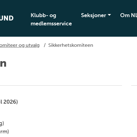
Klubb- og
Seksjoner
Om N
BUND
medlemsservice
omiteer og utvalg
/
Sikkerhetskomiteen
en
il 2026)
g)
erm)