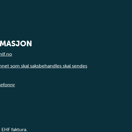
RMASJON
nlf.no
annet som skal saksbehandles skal sendes
elefonnr
 EHF faktura.