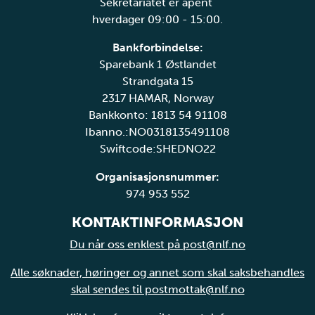
Sekretariatet er åpent
hverdager 09:00 - 15:00.
Bankforbindelse:
Sparebank 1 Østlandet
Strandgata 15
2317 HAMAR, Norway
Bankkonto: 1813 54 91108
Ibanno.:NO0318135491108
Swiftcode:SHEDNO22
Organisasjonsnummer:
974 953 552
KONTAKTINFORMASJON
Du når oss enklest på post@nlf.no
Alle søknader, høringer og annet som skal saksbehandles
skal sendes til postmottak@nlf.no