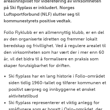
arealinnspillet for videreføring av virksomheten
på Ski flyplass er inkludert. Norges
Luftsportforbund (NLF) slutter seg til
kommunestyrets positive vedtak.
Follo Flyklubb er en allmennyttig klubb, er en del
av den organiserte idretten og fremmer lokalt
beredskap og frivillighet. Ved å regulere arealet til
den virksomheten som har vært der i mer enn 60
år, vil det bidra til å formalisere en praksis som
skaper forutsigbarhet for driften.
Ski flyplass har en lang historie i Follo-området
siden tidlig 1960-tallet og tilfører kommunen et
positivt særpreg og innbyggerne et ønsket
aktivitetstilbud
Ski flyplass representerer et viktig anlegg for
småflygere som er bosatt i Oslo-området, der