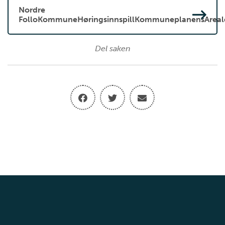
Nordre
FolloKommuneHøringsinnspillKommuneplanensAreald
Del saken