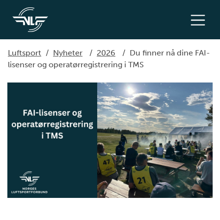
Luftsport
/
Nyheter
/
2026
/
Du finner nå dine FAI-
lisenser og operatørregistrering i TMS