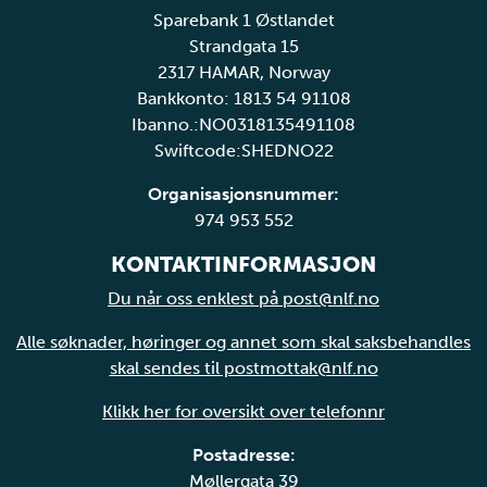
Sparebank 1 Østlandet
Strandgata 15
2317 HAMAR, Norway
Bankkonto: 1813 54 91108
Ibanno.:NO0318135491108
Swiftcode:SHEDNO22
Organisasjonsnummer:
974 953 552
KONTAKTINFORMASJON
Du når oss enklest på post@nlf.no
Alle søknader, høringer og annet som skal saksbehandles
skal sendes til postmottak@nlf.no
Klikk her for oversikt over telefonnr
Postadresse:
Møllergata 39