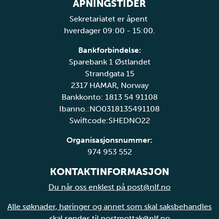
ÅPNINGSTIDER
Sekretariatet er åpent
hverdager 09:00 - 15:00.
Bankforbindelse:
Sparebank 1 Østlandet
Strandgata 15
2317 HAMAR, Norway
Bankkonto: 1813 54 91108
Ibanno.:NO0318135491108
Swiftcode:SHEDNO22
Organisasjonsnummer:
974 953 552
KONTAKTINFORMASJON
Du når oss enklest på post@nlf.no
Alle søknader, høringer og annet som skal saksbehandles
skal sendes til postmottak@nlf.no