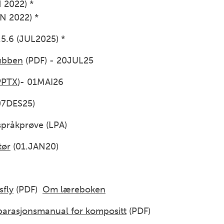
 2022) *
N 2022) *
.5.6 (JUL2025) *
lubben
(PDF) - 20JUL25
PPTX
)- 01MAI26
07DES25)
 språkprøve (LPA)
tør
(01.JAN20)
sfly
(PDF)
Om læreboken
parasjonsmanual for kompositt
(PDF)