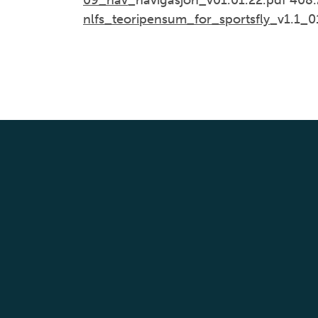
09_nav
_navigasjon_v01.01.22.pdf 408
nlfs_teoripensum_for_sportsfly
_v1.1_0