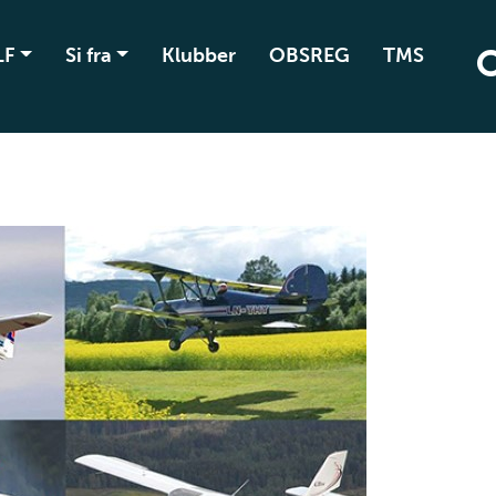
LF
Si fra
Klubber
OBSREG
TMS