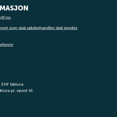
RMASJON
nlf.no
annet som skal saksbehandles skal sendes
elefonnr
 EHF faktura.
tura pr. epost til: