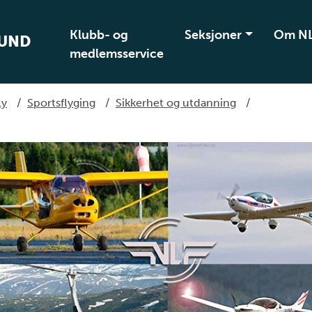
Klubb- og
Seksjoner
Om N
BUND
medlemsservice
ly
/
Sportsflyging
/
Sikkerhet og utdanning
/