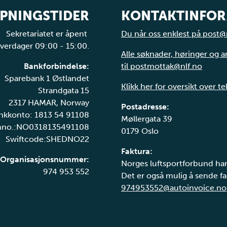
PNINGSTIDER
KONTAKTINFO
Sekretariatet er åpent
Du når oss enklest på post@
verdager 09:00 - 15:00.
Alle søknader, høringer og 
Bankforbindelse:
til postmottak@nlf.no
Sparebank 1 Østlandet
Klikk her for oversikt over t
Strandgata 15
2317 HAMAR, Norway
Postadresse:
nkkonto: 1813 54 91108
Møllergata 39
nno.:NO0318135491108
0179 Oslo
Swiftcode:SHEDNO22
Faktura:
Organisasjonsnummer:
Norges luftsportforbund har
974 953 552
Det er også mulig å sende fak
974953552@autoinvoice.no