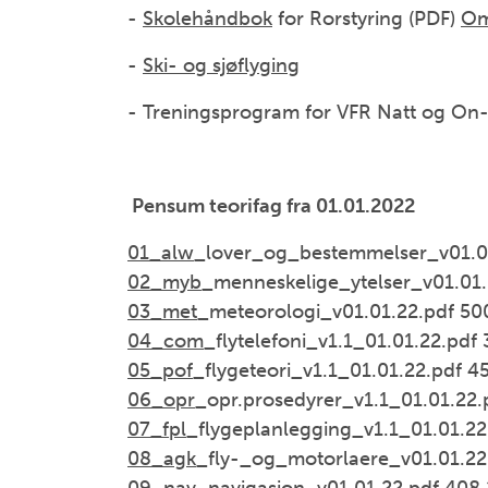
-
Skolehåndbok
for Rorstyring (PDF)
Om
-
Ski- og sjøflyging
- Treningsprogram for VFR Natt og On-To
Pensum teorifag fra 01.01.2022
01_alw
_lover_og_bestemmelser_v01.01
02_myb
_menneskelige_ytelser_v01.01.
03_met
_meteorologi_v01.01.22.pdf 50
04_com
_flytelefoni_v1.1_01.01.22.pdf 
05_pof
_flygeteori_v1.1_01.01.22.pdf 4
06_opr
_opr.prosedyrer_v1.1_01.01.22.
07_fpl
_flygeplanlegging_v1.1_01.01.22
08_agk
_fly-_og_motorlaere_v01.01.22