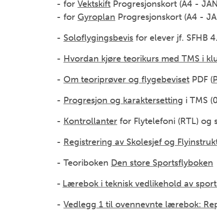
- for
Vektskift
Progresjonskort (A4 - JAN
- for
Gyroplan
Progresjonskort (A4 - JA
-
Soloflygingsbevis
for elever jf. SFHB 4
-
Hvordan kjøre teorikurs med TMS i k
-
Om teoriprøver og flygebeviset
PDF (
-
Progresjon og karaktersetting
i TMS (
-
Kontrollanter
for Flytelefoni (RTL) og
-
Registrering av Skolesjef og Flyinstruk
- Teoriboken
Den store Sportsflyboken
-
Lærebok i teknisk vedlikehold av sport
-
Vedlegg 1 til ovennevnte lærebok: Re