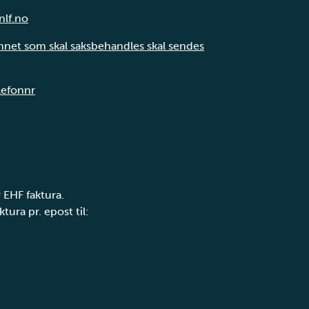
nlf.no
annet som skal saksbehandles skal sendes
elefonnr
 EHF faktura.
tura pr. epost til: