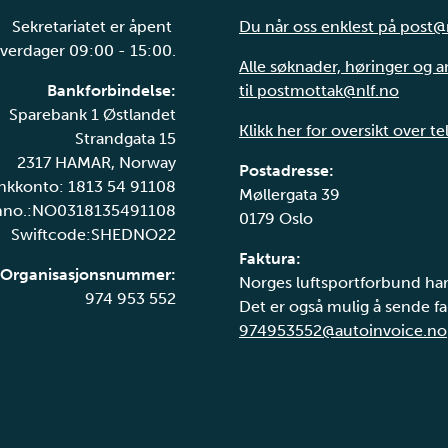
Sekretariatet er åpent
Du når oss enklest på post@
verdager 09:00 - 15:00.
Alle søknader, høringer og 
Bankforbindelse:
til postmottak@nlf.no
Sparebank 1 Østlandet
Klikk her for oversikt over t
Strandgata 15
2317 HAMAR, Norway
Postadresse:
nkkonto: 1813 54 91108
Møllergata 39
nno.:NO0318135491108
0179 Oslo
Swiftcode:SHEDNO22
Faktura:
Organisasjonsnummer:
Norges luftsportforbund har
974 953 552
Det er også mulig å sende fak
974953552@autoinvoice.no