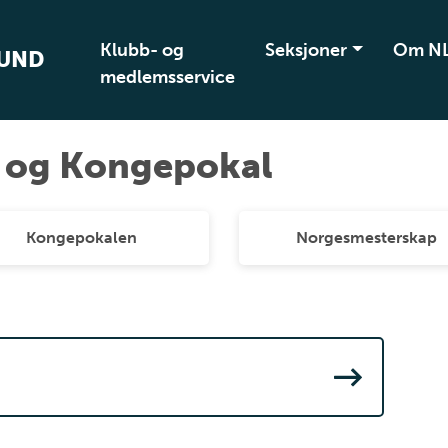
Klubb- og
Seksjoner
Om N
BUND
medlemsservice
 og Kongepokal
Kongepokalen
Norgesmesterskap