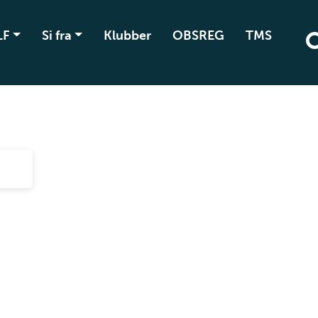
LF
Si fra
Klubber
OBSREG
TMS