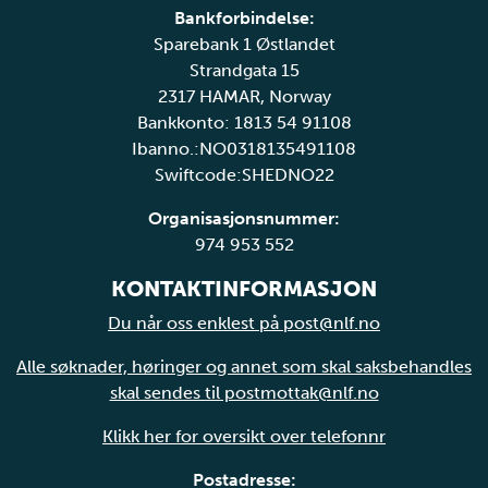
Bankforbindelse:
Sparebank 1 Østlandet
Strandgata 15
2317 HAMAR, Norway
Bankkonto: 1813 54 91108
Ibanno.:NO0318135491108
Swiftcode:SHEDNO22
Organisasjonsnummer:
974 953 552
KONTAKTINFORMASJON
Du når oss enklest på post@nlf.no
Alle søknader, høringer og annet som skal saksbehandles
skal sendes til postmottak@nlf.no
Klikk her for oversikt over telefonnr
Postadresse: